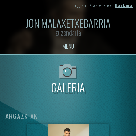
English
Castellano
Euskara
JON MALAXETXEBARRIA
zuzendaria
MENU
GALERIA
ARGAZKIAK